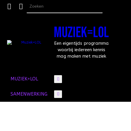
Skip
to
Search
content
for:
MUZIEK=LOL
Een eigentijds programma
waarbij iedereen kennis
mag maken met muziek
MUZIEK=LOL
SAMENWERKING