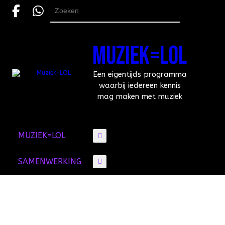
Skip
to
Search
content
for:
MUZIEK=LOL
Een eigentijds programma
waarbij iedereen kennis
mag maken met muziek
MUZIEK=LOL
SAMENWERKING