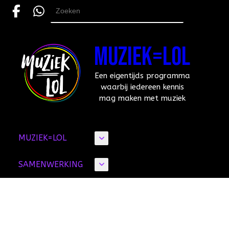
Skip
to
Search
content
for:
MUZIEK=LOL
Een eigentijds programma
waarbij iedereen kennis
mag maken met muziek
MUZIEK=LOL
SAMENWERKING